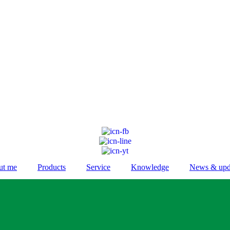
ut me
Products
Service
Knowledge
News & upd