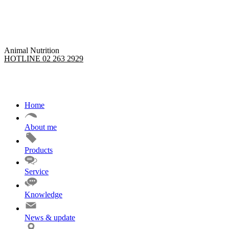
Skip
to
content
Animal Nutrition
HOTLINE 02 263 2929
Home
About me
Products
Service
Knowledge
News & update