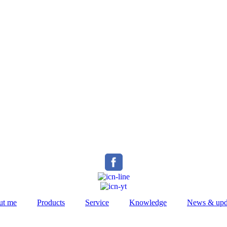
ut me
Products
Service
Knowledge
News & upd