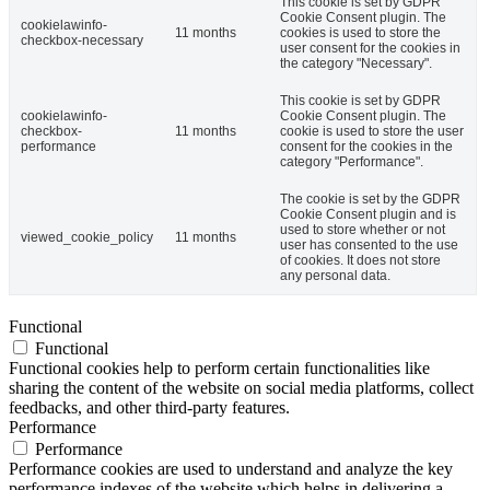
This cookie is set by GDPR
Cookie Consent plugin. The
cookielawinfo-
11 months
cookies is used to store the
checkbox-necessary
user consent for the cookies in
the category "Necessary".
This cookie is set by GDPR
cookielawinfo-
Cookie Consent plugin. The
checkbox-
11 months
cookie is used to store the user
performance
consent for the cookies in the
category "Performance".
The cookie is set by the GDPR
Cookie Consent plugin and is
used to store whether or not
viewed_cookie_policy
11 months
user has consented to the use
of cookies. It does not store
any personal data.
Functional
Functional
Functional cookies help to perform certain functionalities like
sharing the content of the website on social media platforms, collect
feedbacks, and other third-party features.
Performance
Performance
Performance cookies are used to understand and analyze the key
performance indexes of the website which helps in delivering a