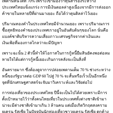
เพดานหนี้ได้ที่ 70% เพราะเขามองว่าทุนสำรองระหว่าง
ประเทศไทยแข็งแกร่ง การมีเงินดอลล่าสูงเนื่องจากมีการส่งออก
ค้าขายในหลายปีที่ผ่านมาเยอะ ถือได้ว่าตุนดิลล่าไว้เยอะ
ปริมาณทองคำในประเทศไทยมีจำนวนเยอะ เพราะปริมาณการ
ซื้อสุทธิทองคำของประเทศเราอยู่ในอันดับต้นๆของโลก นั่นคือ
แบงค์ชาติบริหารความเสี่ยงภาวะเศรษฐกิจจากค่าเงินและ
เงินเฟ้อที่มองกาลไกลว่าจะมีปัญหา
เพราะฉะนั้น 2 ตัวนี้ทำให้โอกาสในการกู้หนี้ยืมสินยัคงพอต่อลม
หายใจได้แต่การกู้หนี้เยอะเกินการคลังจะเป็นสิ่งที่
อันตรายมาก ซึ่งต้องดูจาการปล่อยเพดานเต็ม 70 % ช่วงระหว่าง
หนี้ของรัฐบาลต่อ GDP 60 ไปสู่ 70 % จะสั้นหรือเร็วเป็นอีกหนึ่ง
จุดที่นักเศรษฐศาสตร์จะจับมาวิเคราะห์และวิจัยต่อไป
การท่องเที่ยวของประเทศไทย ปีนี้จะเป็นไปได้สวยเพราะมีการ
ตั้งเป้าหมายไว้ว่าทั้งคนไทยเที่ยวในประเทศทั้งต่างชาติเข้ามา
น่าจะมีต่างชาติเข้ามาเกิน 3 ล้านคน แต่เมื่อเกิดวิกฤตสงคราม
ยูเครน รัสเซีย ในปัจจุบันนักท่องเที่ยวชาวยูเครน รัสเซีย ตกค้าง