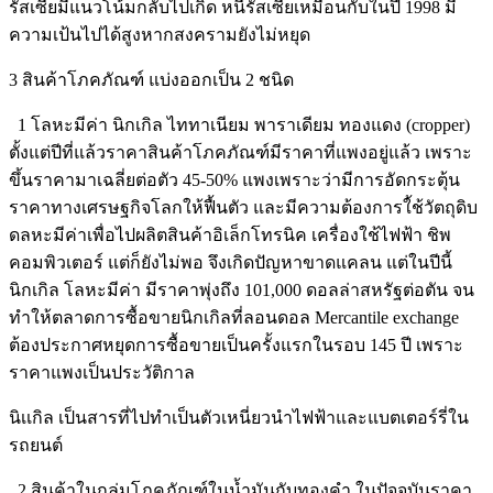
รัสเซียมีแนวโน้มกลับไปเกิด หนี้รัสเซียเหมือนกับในปี 1998 มี
ความเป้นไปได้สูงหากสงครามยังไม่หยุด
3 สินค้าโภคภัณฑ์ แบ่งออกเป็น 2 ชนิด
1 โลหะมีค่า นิกเกิล ไททาเนียม พาราเดียม ทองแดง (cropper)
ตั้งแต่ปีที่แล้วราคาสินค้าโภคภัณฑ์มีราคาที่แพงอยู่แล้ว เพราะ
ขึ้นราคามาเฉลี่ยต่อตัว 45-50% แพงเพราะว่ามีการอัดกระตุ้น
ราคาทางเศรษฐกิจโลกให้ฟื้นตัว และมีความต้องการใ้ช้วัตถุดิบ
ดลหะมีค่าเพื่อไปผลิตสินค้าอิเล็กโทรนิค เครื่องใช้ไฟฟ้า ชิพ
คอมพิวเตอร์ แต่ก็ยังไม่พอ จึงเกิดปัญหาขาดแคลน แต่ในปีนี้
นิกเกิล โลหะมีค่า มีราคาพุ่งถึง 101,000 ดอลล่าสหรัฐต่อตัน จน
ทำให้ตลาดการซื้อขายนิกเกิลที่ลอนดอล Mercantile exchange
ต้องประกาศหยุดการซื้อขายเป็นครั้งแรกในรอบ 145 ปี เพราะ
ราคาแพงเป็นประวัติกาล
นิเเกิล เป็นสารที่ไปทำเป็นตัวเหนี่ยวนำไฟฟ้าและแบตเตอร์รี่ใน
รถยนต์
2 สินค้าในกลุ่มโภคภัณฑ์ในน้ำมันกับทองคำ ในปัจจุบันราคา