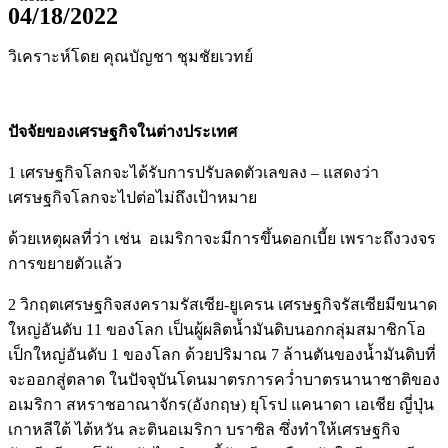
04/18/2022
วิเคราะห์โดย คุณบัญชา ชุมชัยเวทย์
ปัจจัยของเศรษฐกิจในต่างประเทศ
1 เศรษฐกิจโลกจะได้รับการปรับลดตัวเลขลง – แสดงว่า
เศรษฐกิจโลกจะไปต่อไม่ถึงเป้าหมาย
ด้วยเหตุผลที่ว่า เช่น อเมริกาจะมีการขึ้นดอกเบี้ย เพราะถึงวงจร
การขยายตัวแล้ว
2 วิกฤตเศรษฐกิจสงครามรัสเซีย-ยูเครน เศรษฐกิจรัสเซียมีขนาด
ใหญ่อันดับ 11 ของโลก เป็นผู้ผลิตน้ำมันดิบนอกกลุ่มสมาชิกโอ
เป็กใหญ่อันดับ 1 ของโลก ด้วยปริมาณ 7 ล้านตันของน้ำมันดิบที่
จะออกสู่ตลาด ในปัจจุบันโดนมาตรการคว่ำบาตรนานาชาติของ
อเมริกา สหราชอาณาจักร(อังกฤษ) ยุโรป แคนาดา เอเชีย ญี่ปุ่น
เกาหลีใต้ ไต้หวัน ละตินอเมริกา บราซิล ซึ่งทำให้เศรษฐกิจ