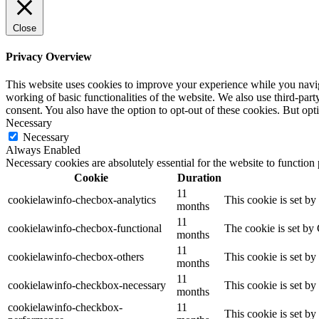
Close
Privacy Overview
This website uses cookies to improve your experience while you navigat
working of basic functionalities of the website. We also use third-pa
consent. You also have the option to opt-out of these cookies. But op
Necessary
Necessary
Always Enabled
Necessary cookies are absolutely essential for the website to function
Cookie
Duration
11
cookielawinfo-checbox-analytics
This cookie is set b
months
11
cookielawinfo-checbox-functional
The cookie is set by
months
11
cookielawinfo-checbox-others
This cookie is set b
months
11
cookielawinfo-checkbox-necessary
This cookie is set b
months
cookielawinfo-checkbox-
11
This cookie is set b