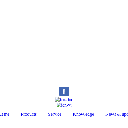
ut me
Products
Service
Knowledge
News & upd