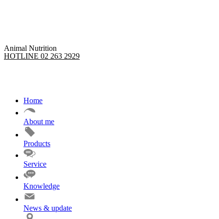
Skip
to
content
Animal Nutrition
HOTLINE 02 263 2929
Home
About me
Products
Service
Knowledge
News & update